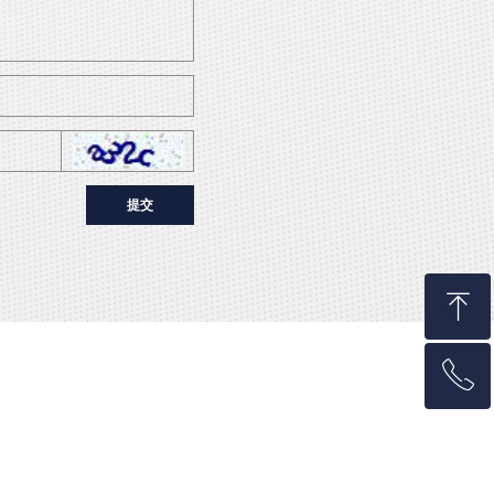
提交
ꁸ
ꂅ
回到顶部
+852 2980 1639