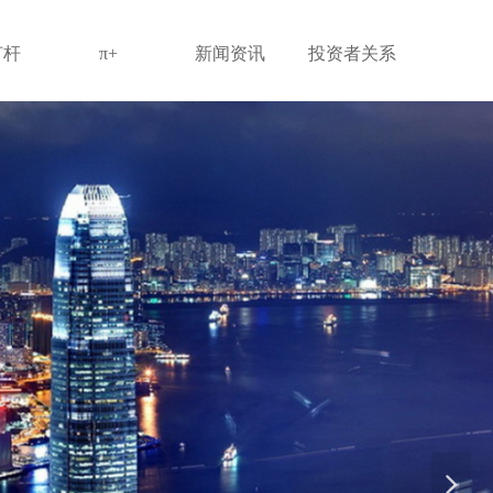
灯杆
π+
新闻资讯
投资者关系
넲